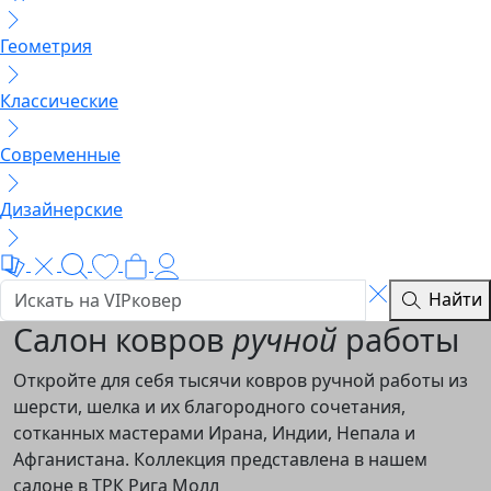
Геометрия
Классические
Современные
Дизайнерские
Найти
Салон ковров
ручной
работы
Откройте для себя тысячи ковров ручной работы из
шерсти, шелка и их благородного сочетания,
сотканных мастерами Ирана, Индии, Непала и
Афганистана. Коллекция представлена в нашем
салоне в ТРК Рига Молл