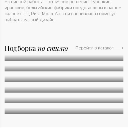
машинной работы — отличное решение. Турецкие,
иранские, бельгийские фабрики представлены в нашем
салоне в ТЦ Рига Молл. А наши специалисты помогут
выбрать нужный дизайн.
Подборка
по стилю
Перейти в каталог
Абстракция
Однотонные
Геометрия
Классические
Современные
Дизайнерские