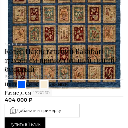
Арт. 1418нш
Ковер Пакистанский Bakhtiari
172x260 см прямоугольный синий/
бежевый
Ковры ручной работы , Шерсть
Цвет
Синий
Бежевый
Размер, см
172X260
404 000 ₽
Добавить в примерку
Купить в 1 клик