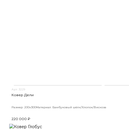
Арт. 3229
Ковер Дели
Размер: 200x300
Материал: Бамбуковый шёлк/Хлопок/Вискоза
220 000 ₽