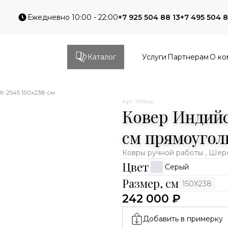
Ежедневно 10:00 - 22:00
+7 925 504 88 13
+7 495 504 8
Каталог
Услуги
Партнерам
О ко
X-2545 150x238 см
Арт. 1709нш
Ковер Индийск
см прямоугол
Ковры ручной работы , Шер
Цвет
Серый
Размер, см
150X238
242 000 ₽
Добавить в примерку