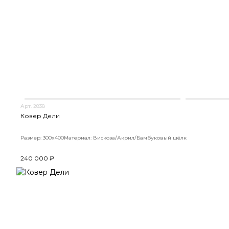
Арт. 2838
Ковер Дели
Размер: 300x400
Материал: Вискоза/Акрил/Бамбуковый шёлк
240 000 ₽