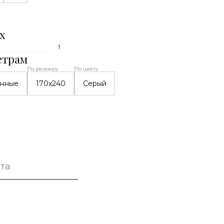
х
1
етрам
По размеру
По цвету
енные
170x240
Серый
та