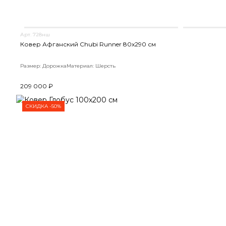
Арт. 728нш
Ковер Афганский Chubi Runner 80x290 см
Размер: Дорожка
Материал: Шерсть
209 000 ₽
СКИДКА -50%