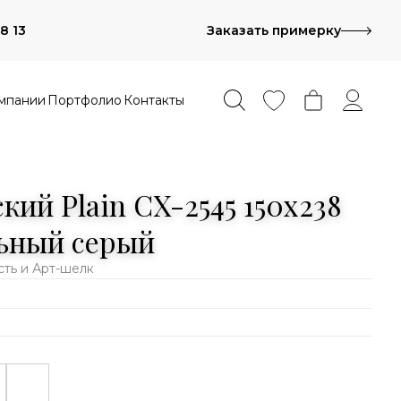
8 13
Заказать примерку
мпании
Портфолио
Контакты
ий Plain CX-2545 150x238
ьный серый
сть и Арт-шелк