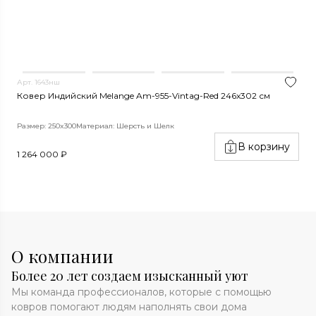
Арт. 1643нш
А
Ковер Индийский Melange Am-955-Vintag-Red 246x302 см
К
Размер: 250x300
Материал: Шерсть и Шелк
Р
В корзину
1 264 000 ₽
2
О компании
Более 20 лет создаем изысканный уют
Мы команда профессионалов, которые с помощью
ковров помогают людям наполнять свои дома