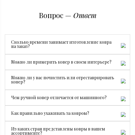
Вопрос —
Ответ
Сколько времени занимает изготовление ковра
на заказ?
Все зависит от размера, сложности рисунка и страны
Можно ли примерить ковер в своем интерьере?
производства. В среднем изготовление занимает от 3
месяцев.
Да, конечно. Мы бесплатно привезем ковер на
Можно ли у вас почистить или отреставрировать
примерку, чтобы вы могли посмотреть, как он будет
ковер?
смотреться именно у вас.
Да. У нас есть собственный специалист по чистке и
Чем ручной ковер отличается от машинного?
реставрации ковров.
Ручной ковер создается мастерами вручную, поэтому
Как правильно ухаживать за ковром?
он долговечнее, ценнее и уникален. Машинные
ковры производятся серийно и стоят дешевле.
Достаточно регулярной сухой чистки, пылесоса без
Из каких стран представлены ковры в вашем
турбощетки и средств без хлора. При необходимости
ассортименте?