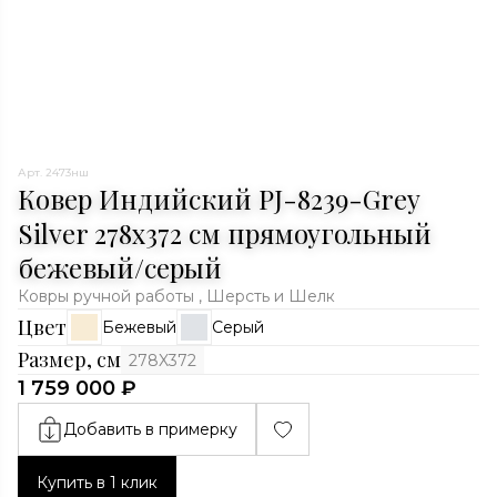
Арт. 2473нш
Ковер Индийский PJ-8239-Grey
Silver 278x372 см прямоугольный
бежевый/серый
Ковры ручной работы , Шерсть и Шелк
Цвет
Бежевый
Серый
Размер, см
278X372
1 759 000 ₽
Добавить в примерку
Купить в 1 клик