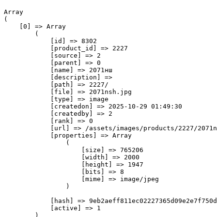
Array

(

    [0] => Array

        (

            [id] => 8302

            [product_id] => 2227

            [source] => 2

            [parent] => 0

            [name] => 2071нш

            [description] => 

            [path] => 2227/

            [file] => 2071nsh.jpg

            [type] => image

            [createdon] => 2025-10-29 01:49:30

            [createdby] => 2

            [rank] => 0

            [url] => /assets/images/products/2227/2071n
            [properties] => Array

                (

                    [size] => 765206

                    [width] => 2000

                    [height] => 1947

                    [bits] => 8

                    [mime] => image/jpeg

                )

            [hash] => 9eb2aeff811ec02227365d09e2e7f750d
            [active] => 1

        )
