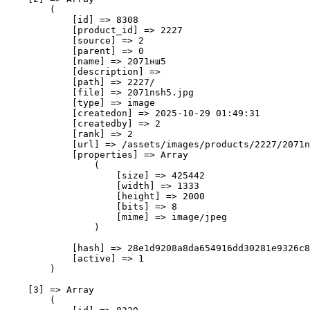
        (

            [id] => 8308

            [product_id] => 2227

            [source] => 2

            [parent] => 0

            [name] => 2071нш5

            [description] => 

            [path] => 2227/

            [file] => 2071nsh5.jpg

            [type] => image

            [createdon] => 2025-10-29 01:49:31

            [createdby] => 2

            [rank] => 2

            [url] => /assets/images/products/2227/2071n
            [properties] => Array

                (

                    [size] => 425442

                    [width] => 1333

                    [height] => 2000

                    [bits] => 8

                    [mime] => image/jpeg

                )

            [hash] => 28e1d9208a8da654916dd30281e9326c8
            [active] => 1

        )

    [3] => Array

        (
