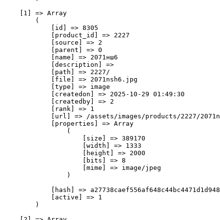
    [1] => Array

        (

            [id] => 8305

            [product_id] => 2227

            [source] => 2

            [parent] => 0

            [name] => 2071нш6

            [description] => 

            [path] => 2227/

            [file] => 2071nsh6.jpg

            [type] => image

            [createdon] => 2025-10-29 01:49:30

            [createdby] => 2

            [rank] => 1

            [url] => /assets/images/products/2227/2071n
            [properties] => Array

                (

                    [size] => 389170

                    [width] => 1333

                    [height] => 2000

                    [bits] => 8

                    [mime] => image/jpeg

                )

            [hash] => a27738caef556af648c44bc4471d1d948
            [active] => 1

        )

    [2] => Array
