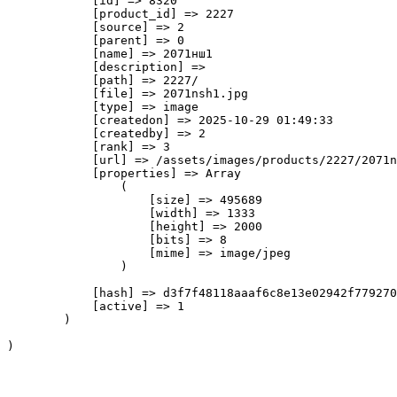
            [id] => 8320

            [product_id] => 2227

            [source] => 2

            [parent] => 0

            [name] => 2071нш1

            [description] => 

            [path] => 2227/

            [file] => 2071nsh1.jpg

            [type] => image

            [createdon] => 2025-10-29 01:49:33

            [createdby] => 2

            [rank] => 3

            [url] => /assets/images/products/2227/2071n
            [properties] => Array

                (

                    [size] => 495689

                    [width] => 1333

                    [height] => 2000

                    [bits] => 8

                    [mime] => image/jpeg

                )

            [hash] => d3f7f48118aaaf6c8e13e02942f779270
            [active] => 1

        )
