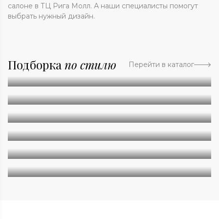
салоне в ТЦ Рига Молл. А наши специалисты помогут
выбрать нужный дизайн.
Подборка
по стилю
Перейти в каталог
Абстракция
Однотонные
Геометрия
Классические
Современные
Дизайнерские