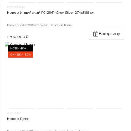
Арт. 2456нш
Ковер Индийский PJ-2961-Grey Silver 274x366 см
Размер: 270x370
Материал: Шерсть и Шелк
В корзину
1 700 000 ₽
НОВИНКА
СКИДКА -50%
Арт. 2107
Ковер Дели