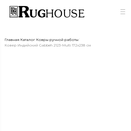
Главная
/
Каталог
/
Ковры ручной работы
/
Ковер Индийский Gabbeh 2123-Multi 172x238 см