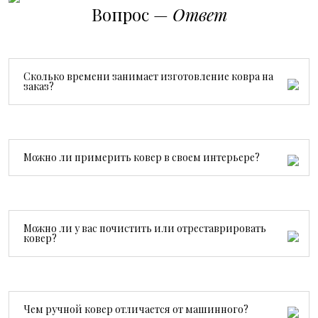
Вопрос —
Ответ
Сколько времени занимает изготовление ковра на
заказ?
Все зависит от размера, сложности рисунка и страны
производства. В среднем изготовление занимает от 3
месяцев.
Можно ли примерить ковер в своем интерьере?
Да, конечно. Мы бесплатно привезем ковер на
примерку, чтобы вы могли посмотреть, как он будет
смотреться именно у вас.
Можно ли у вас почистить или отреставрировать
ковер?
Да. У нас есть собственный специалист по чистке и
реставрации ковров.
Чем ручной ковер отличается от машинного?