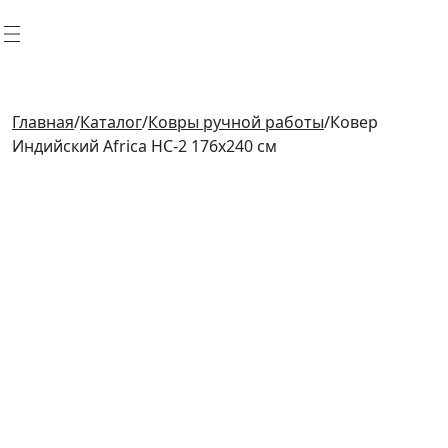
Главная
/
Каталог
/
Ковры ручной работы
/
Ковер
Индийский Africa HC-2 176x240 см