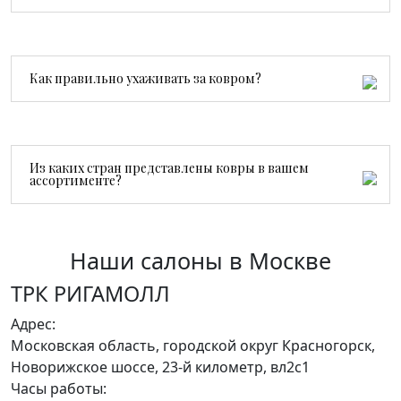
Ручной ковер создается мастерами вручную, поэтому
он долговечнее, ценнее и уникален. Машинные ковры
производятся серийно и стоят дешевле.
Как правильно ухаживать за ковром?
Достаточно регулярной сухой чистки, пылесоса без
турбощетки и средств без хлора. При необходимости
рекомендуем профессиональную химчистку.
Из каких стран представлены ковры в вашем
ассортименте?
В нашей коллекции представлены ковры из Ирана,
Индии, Афганистана, Непала и Китая.
Наши салоны
в Москве
ТРК РИГАМОЛЛ
Адрес:
Московская область, городской округ Красногорск,
Новорижское шоссе, 23-й километр, вл2с1
Часы работы: