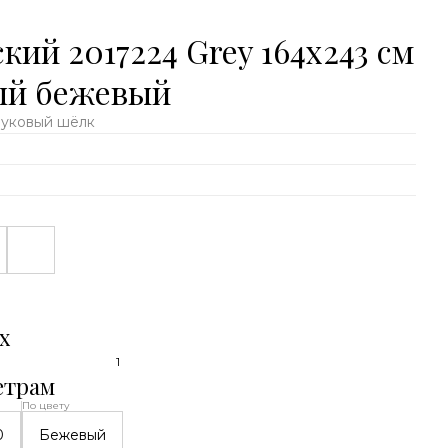
ий 2017224 Grey 164x243 см
ый бежевый
буковый шёлк
х
1
етрам
По цвету
0
Бежевый