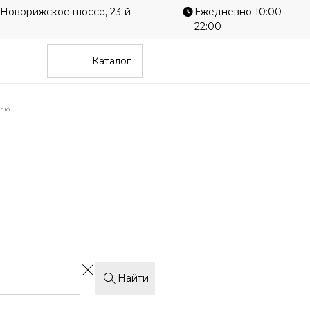
 Новорижское шоссе, 23-й
Ежедневно 10:00 -
22:00
Каталог
илю
Однотонные
Гео
е
Современные
Диз
Найти