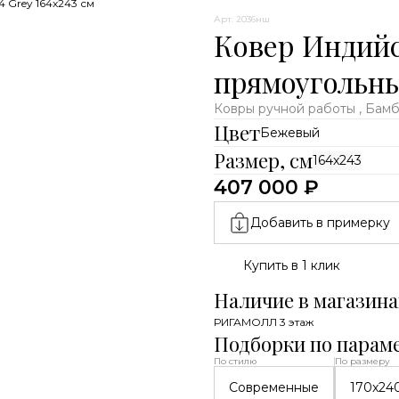
 Grey 164x243 см
Арт. 2036нш
Ковер Индийск
прямоугольн
Ковры ручной работы , Бам
Цвет
Бежевый
Размер, см
164x243
407 000 ₽
Добавить в примерку
Купить в 1 клик
Наличие в магазина
РИГАМОЛЛ 3 этаж
Подборки по парам
По стилю
По размеру
Современные
170x24