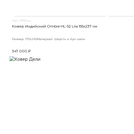
Арт. 2050нш
Ковер Индийский Ombre HL-52 Lila 155x237 см
Размер: 170x240
Материал: Шерсть и Арт-шелк
347 000 ₽