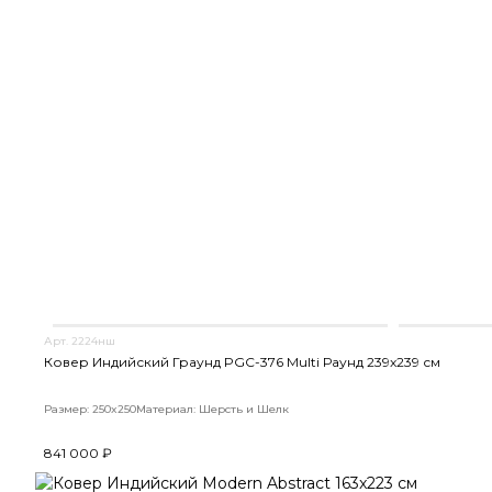
Арт. 2224нш
Ковер Индийский Граунд PGC-376 Multi Раунд 239x239 см
Размер: 250x250
Материал: Шерсть и Шелк
841 000 ₽