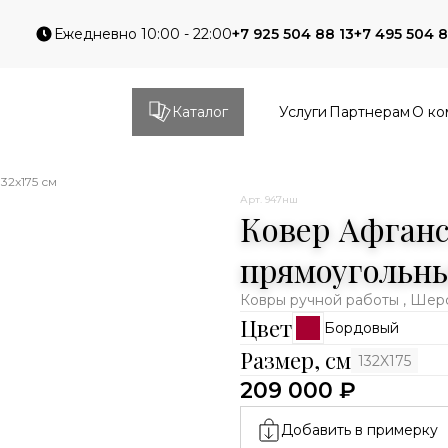
Ежедневно 10:00 - 22:00
+7 925 504 88 13
+7 495 504 8
Каталог
Услуги
Партнерам
О ко
32x175 см
Арт. 947нш
Ковер Афганс
прямоугольн
Ковры ручной работы , Шер
Цвет
Бордовый
Размер, см
132X175
209 000 ₽
Добавить в примерку