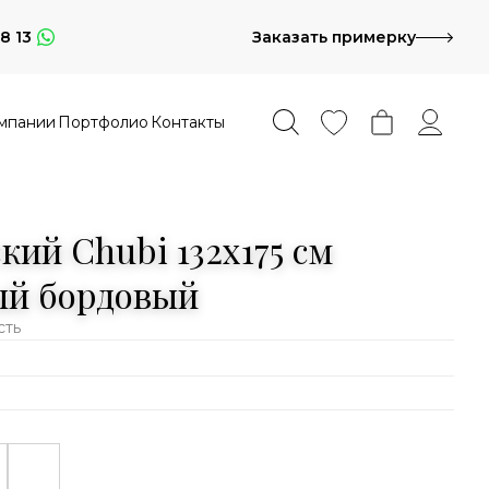
8 13
Заказать примерку
мпании
Портфолио
Контакты
кий Chubi 132x175 см
ый бордовый
сть