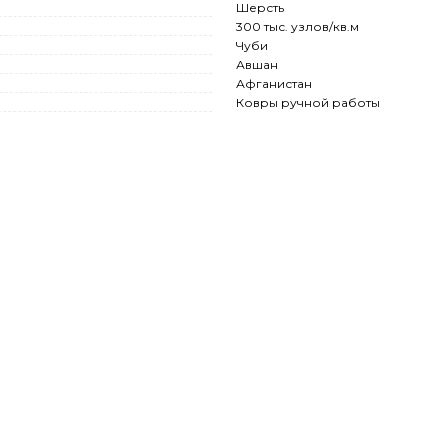
Шерсть
300 тыс. узлов/кв.м
Чуби
Авшан
Афганистан
Ковры ручной работы