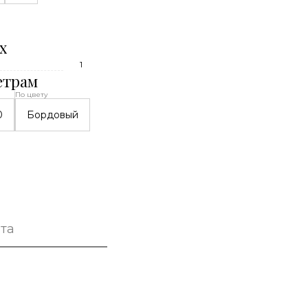
х
1
етрам
По цвету
0
Бордовый
та