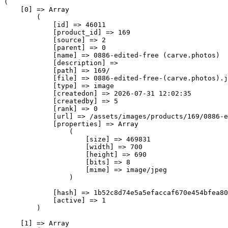
(

    [0] => Array

        (

            [id] => 46011

            [product_id] => 169

            [source] => 2

            [parent] => 0

            [name] => 0886-edited-free (carve.photos)

            [description] => 

            [path] => 169/

            [file] => 0886-edited-free-(carve.photos).j
            [type] => image

            [createdon] => 2026-07-31 12:02:35

            [createdby] => 5

            [rank] => 0

            [url] => /assets/images/products/169/0886-e
            [properties] => Array

                (

                    [size] => 469831

                    [width] => 700

                    [height] => 690

                    [bits] => 8

                    [mime] => image/jpeg

                )

            [hash] => 1b52c8d74e5a5efaccaf670e454bfea80
            [active] => 1

        )

    [1] => Array
