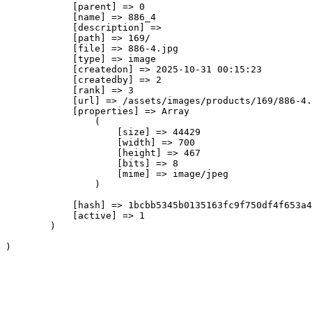
            [parent] => 0

            [name] => 886_4

            [description] => 

            [path] => 169/

            [file] => 886-4.jpg

            [type] => image

            [createdon] => 2025-10-31 00:15:23

            [createdby] => 2

            [rank] => 3

            [url] => /assets/images/products/169/886-4.
            [properties] => Array

                (

                    [size] => 44429

                    [width] => 700

                    [height] => 467

                    [bits] => 8

                    [mime] => image/jpeg

                )

            [hash] => 1bcbb5345b0135163fc9f750df4f653a4
            [active] => 1

        )
