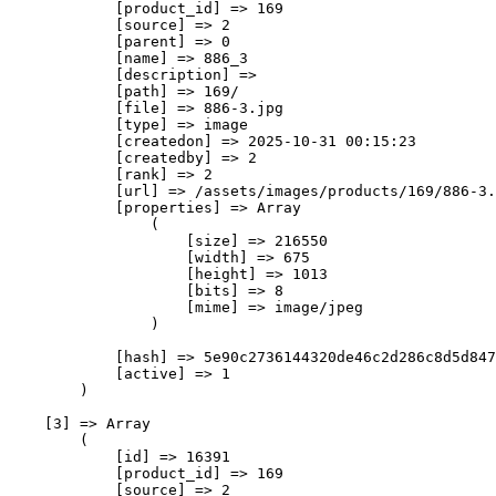
            [product_id] => 169

            [source] => 2

            [parent] => 0

            [name] => 886_3

            [description] => 

            [path] => 169/

            [file] => 886-3.jpg

            [type] => image

            [createdon] => 2025-10-31 00:15:23

            [createdby] => 2

            [rank] => 2

            [url] => /assets/images/products/169/886-3.
            [properties] => Array

                (

                    [size] => 216550

                    [width] => 675

                    [height] => 1013

                    [bits] => 8

                    [mime] => image/jpeg

                )

            [hash] => 5e90c2736144320de46c2d286c8d5d847
            [active] => 1

        )

    [3] => Array

        (

            [id] => 16391

            [product_id] => 169

            [source] => 2
