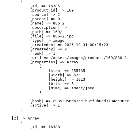
        (

            [id] => 16385

            [product_id] => 169

            [source] => 2

            [parent] => 0

            [name] => 886_2

            [description] => 

            [path] => 169/

            [file] => 886-2.jpg

            [type] => image

            [createdon] => 2025-10-31 00:15:23

            [createdby] => 2

            [rank] => 1

            [url] => /assets/images/products/169/886-2.
            [properties] => Array

                (

                    [size] => 255735

                    [width] => 675

                    [height] => 1013

                    [bits] => 8

                    [mime] => image/jpeg

                )

            [hash] => c9353956da2be1b3ff9b05d3794ec906c
            [active] => 1

        )

    [2] => Array

        (

            [id] => 16388
