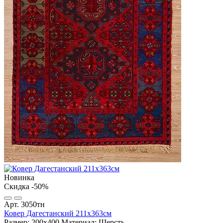
Новинка
Скидка -50%
Арт. 3050тн
Ковер Дагестанский 211x363см
Размер: 200х400
Материал: Шерсть