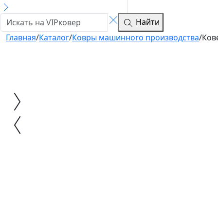
Найти
Главная
/
Каталог
/
Ковры машинного производства
/
Ков