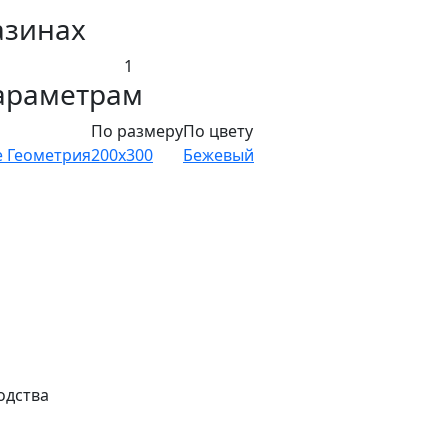
азинах
1
араметрам
По размеру
По цвету
е
Геометрия
200х300
Бежевый
одства