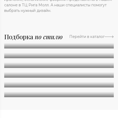
салоне в ТЦ Рига Молл. А наши специалисты помогут
выбрать нужный дизайн.
Подборка
по стилю
Перейти в каталог
Абстракция
Однотонные
Геометрия
Классические
Современные
Дизайнерские