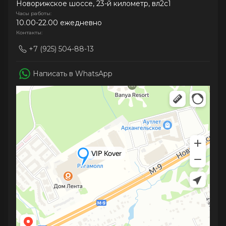
Новорижское шоссе, 23-й километр, вл2с1
Часы работы:
10.00-22.00 ежедневно
Контакты:
+7 (925) 504-88-13
Написать в WhatsApp