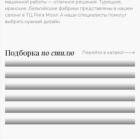
машинной работы — отличное решение. Турецкие,
иранские, бельгийские фабрики представлены в нашем
салоне в ТЦ Рига Молл. А наши специалисты помогут
выбрать нужный дизайн.
Подборка
по стилю
Перейти в каталог
Абстракция
Однотонные
Геометрия
Классические
Современные
Дизайнерские