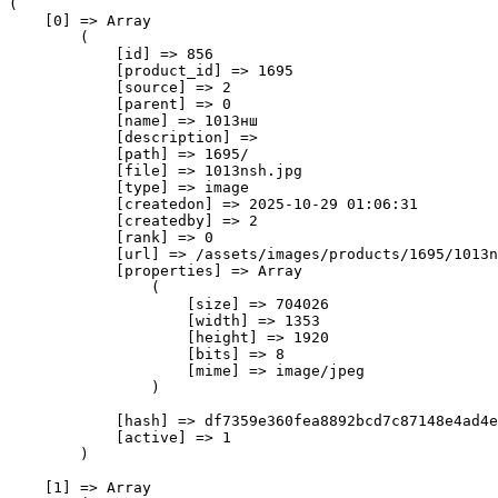
(

    [0] => Array

        (

            [id] => 856

            [product_id] => 1695

            [source] => 2

            [parent] => 0

            [name] => 1013нш

            [description] => 

            [path] => 1695/

            [file] => 1013nsh.jpg

            [type] => image

            [createdon] => 2025-10-29 01:06:31

            [createdby] => 2

            [rank] => 0

            [url] => /assets/images/products/1695/1013n
            [properties] => Array

                (

                    [size] => 704026

                    [width] => 1353

                    [height] => 1920

                    [bits] => 8

                    [mime] => image/jpeg

                )

            [hash] => df7359e360fea8892bcd7c87148e4ad4e
            [active] => 1

        )

    [1] => Array
