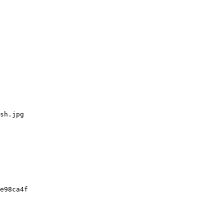
sh.jpg

e98ca4f
