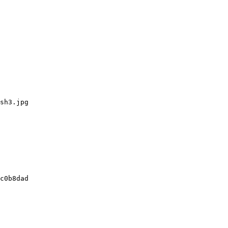
sh3.jpg

c0b8dad
