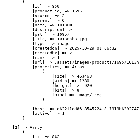
        (

            [id] => 859

            [product_id] => 1695

            [source] => 2

            [parent] => 0

            [name] => 1013нш3

            [description] => 

            [path] => 1695/

            [file] => 1013nsh3.jpg

            [type] => image

            [createdon] => 2025-10-29 01:06:32

            [createdby] => 2

            [rank] => 1

            [url] => /assets/images/products/1695/1013n
            [properties] => Array

                (

                    [size] => 463463

                    [width] => 1280

                    [height] => 1920

                    [bits] => 8

                    [mime] => image/jpeg

                )

            [hash] => d622f1dd86f8545224f8f7919b6392747
            [active] => 1

        )

    [2] => Array

        (

            [id] => 862
