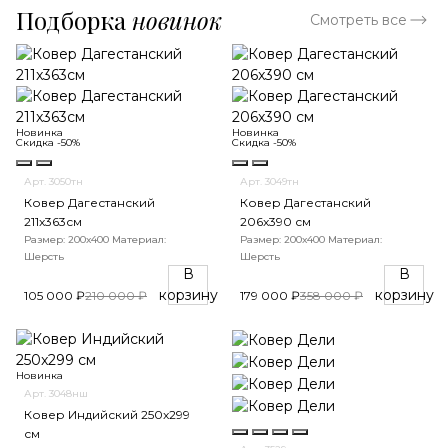
Подборка
новинок
Смотреть все
Новинка
Новинка
Скидка -50%
Скидка -50%
Арт. 3050тн
Арт. 3049тн
Ковер Дагестанский
Ковер Дагестанский
211x363см
206x390 см
Размер: 200х400
Материал:
Размер: 200х400
Материал:
Шерсть
Шерсть
В
В
корзину
корзину
105 000 ₽
210 000 ₽
179 000 ₽
358 000 ₽
Новинка
Арт. 3048нш
Ковер Индийский 250x299
см