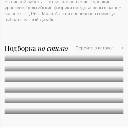
машинной работы — отличное решение. Турецкие,
иранские, бельгийские фабрики представлены в нашем
салоне в ТЦ Рига Молл. А наши специалисты помогут
выбрать нужный дизайн.
Подборка
по стилю
Перейти в каталог
Абстракция
Однотонные
Геометрия
Классические
Современные
Дизайнерские