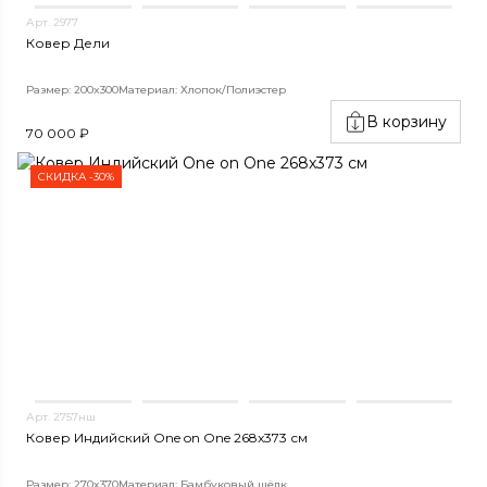
Арт. 2977
Ковер Дели
Размер: 200x300
Материал: Хлопок/Полиэстер
В корзину
70 000 ₽
СКИДКА -30%
Арт. 2757нш
Ковер Индийский One on One 268x373 см
Размер: 270x370
Материал: Бамбуковый шёлк