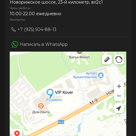
Новорижское шоссе, 23-й километр, вл2с1
Часы работы:
10.00-22.00 ежедневно
Контакты:
+7 (925) 504-88-13
Написать в WhatsApp