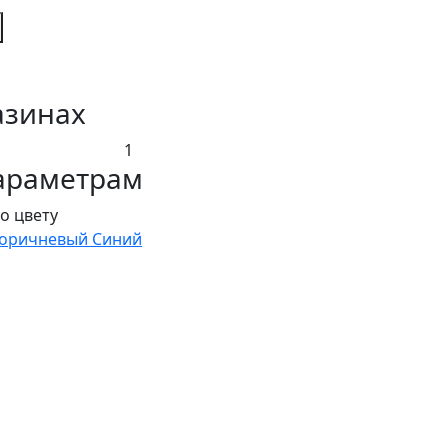
азинах
1
араметрам
о цвету
оричневый
Синий