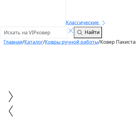
Классические
Найти
Главная
/
Каталог
/
Ковры ручной работы
/
Ковер Пакиста