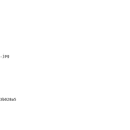
.jpg

3b028a5
