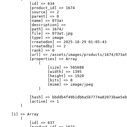
            [id] => 634

            [product_id] => 1674

            [source] => 2

            [parent] => 0

            [name] => 073ат

            [description] => 

            [path] => 1674/

            [file] => 073at.jpg

            [type] => image

            [createdon] => 2025-10-29 01:05:43

            [createdby] => 2

            [rank] => 0

            [url] => /assets/images/products/1674/073at
            [properties] => Array

                (

                    [size] => 585688

                    [width] => 1395

                    [height] => 1920

                    [bits] => 8

                    [mime] => image/jpeg

                )

            [hash] => bbddb4f49b1db6a5b7774a82073bae5eb
            [active] => 1

        )

    [1] => Array

        (

            [id] => 637

            [product_id] => 1674
