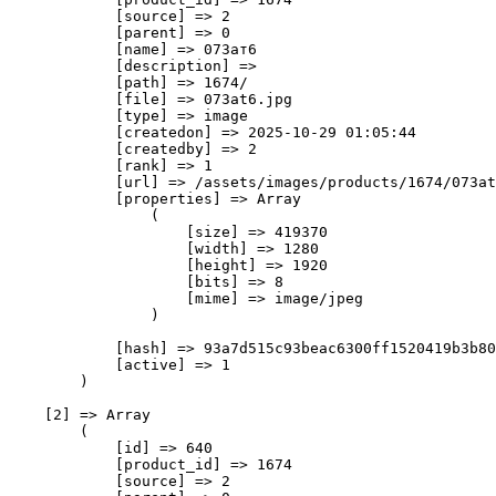
            [source] => 2

            [parent] => 0

            [name] => 073ат6

            [description] => 

            [path] => 1674/

            [file] => 073at6.jpg

            [type] => image

            [createdon] => 2025-10-29 01:05:44

            [createdby] => 2

            [rank] => 1

            [url] => /assets/images/products/1674/073at
            [properties] => Array

                (

                    [size] => 419370

                    [width] => 1280

                    [height] => 1920

                    [bits] => 8

                    [mime] => image/jpeg

                )

            [hash] => 93a7d515c93beac6300ff1520419b3b80
            [active] => 1

        )

    [2] => Array

        (

            [id] => 640

            [product_id] => 1674

            [source] => 2
