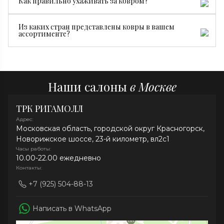
Как правильно ухаживать за ковром?
он долговечнее, ценнее и уникален. Машинные
ковры производятся серийно и стоят дешевле.
Достаточно регулярной сухой чистки, пылесоса без
Из каких стран представлены ковры в вашем
турбощетки и средств без хлора. При необходимости
ассортименте?
рекомендуем профессиональную химчистку.
В нашей коллекции представлены ковры из Ирана,
Индии, Афганистана, Непала и Китая.
Наши салоны
в Москве
ТРК РИГАМОЛЛ
Адрес:
Московская область, городской округ Красногорск,
Новорижское шоссе, 23-й километр, вл2с1
Часы работы:
10.00-22.00 ежедневно
Контакты:
+7 (925) 504-88-13
Написать в WhatsApp