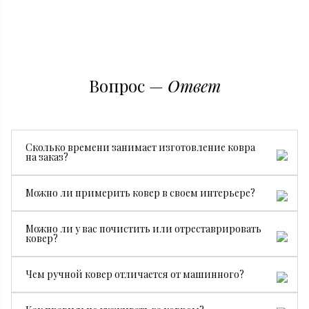
Вопрос —
Ответ
Сколько времени занимает изготовление ковра
на заказ?
Все зависит от размера, сложности рисунка и страны
Можно ли примерить ковер в своем интерьере?
производства. В среднем изготовление занимает от 3
месяцев.
Да, конечно. Мы бесплатно привезем ковер на
Можно ли у вас почистить или отреставрировать
примерку, чтобы вы могли посмотреть, как он будет
ковер?
смотреться именно у вас.
Да. У нас есть собственный специалист по чистке и
Чем ручной ковер отличается от машинного?
реставрации ковров.
Ручной ковер создается мастерами вручную, поэтому