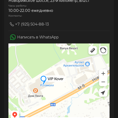
Новорижское шоссе, 23-й километр, вл2с1
Часы работы:
10.00-22.00 ежедневно
Контакты:
+7 (925) 504-88-13
Написать в WhatsApp