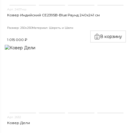
Арт. 2407нш
Ковер Индийский CE2395B-Blue Раунд 240x241 см
Размер: 250x250
Материал: Шерсть и Шелк
В корзину
1 015 000 ₽
Арт. 2632
Ковер Дели