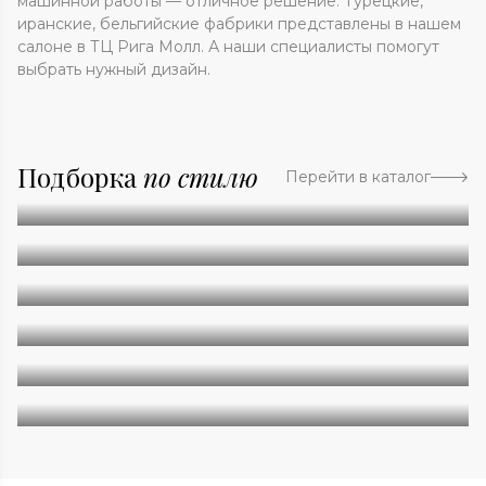
машинной работы — отличное решение. Турецкие,
иранские, бельгийские фабрики представлены в нашем
салоне в ТЦ Рига Молл. А наши специалисты помогут
выбрать нужный дизайн.
Подборка
по стилю
Перейти в каталог
Абстракция
Однотонные
Геометрия
Классические
Современные
Дизайнерские