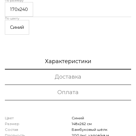
По размеру
170x240
По цвету
Синий
Характеристики
Доставка
Оплата
Цвет
Синий
Размер
148x262 см
Состав
Бамбуковый шёлк
Плотность
200 тыс. узлов/кв.м