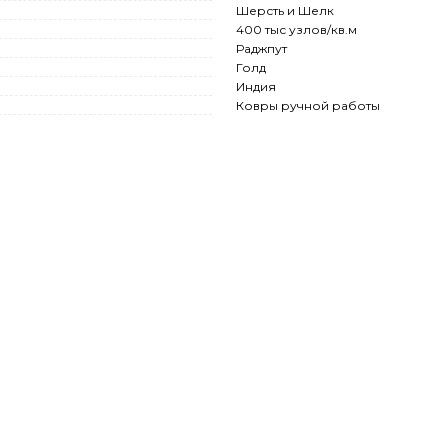
Шерсть и Шелк
400 тыс узлов/кв.м
Раджпут
Голд
Индия
Ковры ручной работы