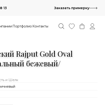
8 13
Заказать примерку
мпании
Портфолио
Контакты
кий Rajput Gold Oval
вальный бежевый/
сть и Шелк
ричневый