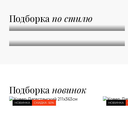
Подборка
по стилю
Абстракция
Классические
Подборка
новинок
НОВИНКА
СКИДКА -50%
НОВИНКА