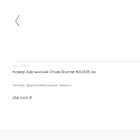
Арт. 917нш
Ковер Афганский Chubi Runner 80x325 см
Размер: Дорожка
Материал: Шерсть
236 000 ₽