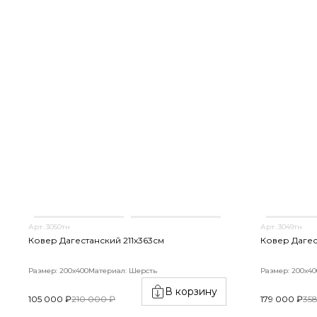
Арт. 3050тн
Арт. 3049тн
Ковер Дагестанский 211x363см
Ковер Дагес
Размер: 200х400
Материал: Шерсть
Размер: 200х40
В корзину
105 000 ₽
210 000 ₽
179 000 ₽
35