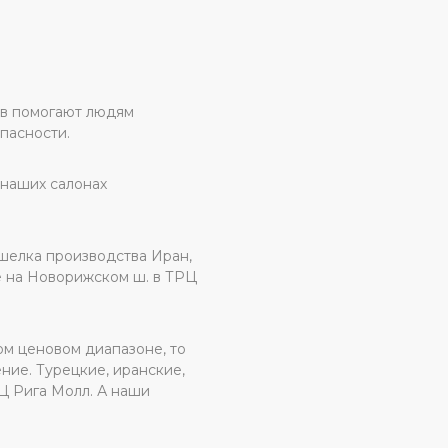
ов помогают людям
пасности.
 наших салонах
шелка производства Иран,
е на Новорижском ш. в ТРЦ
ом ценовом диапазоне, то
ие. Турецкие, иранские,
Ц Рига Молл. А наши