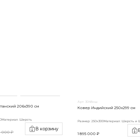
Арт. 3048нш
танский 206x390 см
Ковер Индийский 250x299 см
0
Материал: Шерсть
Размер: 250x300
Материал: Шерсть и 
В корзину
8 000 ₽
1 895 000 ₽