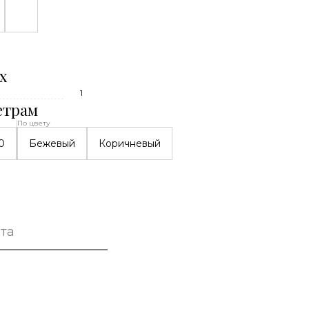
х
1
етрам
По цвету
0
Бежевый
Коричневый
та