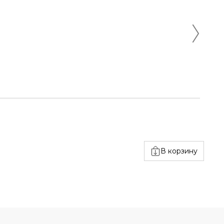
Арт.
Ков
Разм
В корзину
200