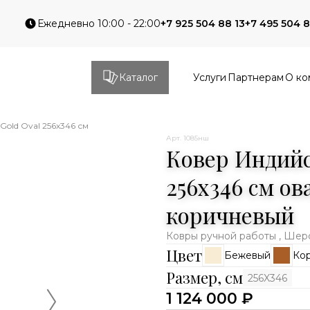
Ежедневно 10:00 - 22:00
+7 925 504 88 13
+7 495 504 8
Каталог
Услуги
Партнерам
О ко
Gold Oval 256x346 см
Арт. 1085нш
Ковер Индийс
256x346 см о
коричневый
Ковры ручной работы , Шер
Цвет
Бежевый
Ко
Размер, см
256X346
1 124 000 ₽