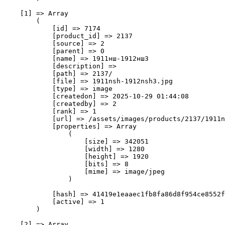
    [1] => Array

        (

            [id] => 7174

            [product_id] => 2137

            [source] => 2

            [parent] => 0

            [name] => 1911нш-1912нш3

            [description] => 

            [path] => 2137/

            [file] => 1911nsh-1912nsh3.jpg

            [type] => image

            [createdon] => 2025-10-29 01:44:08

            [createdby] => 2

            [rank] => 1

            [url] => /assets/images/products/2137/1911n
            [properties] => Array

                (

                    [size] => 342051

                    [width] => 1280

                    [height] => 1920

                    [bits] => 8

                    [mime] => image/jpeg

                )

            [hash] => 41419e1eaaec1fb8fa86d8f954ce8552f
            [active] => 1

        )

    [2] => Array
