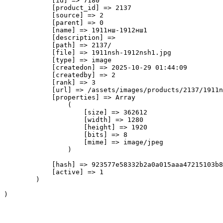
            [id] => 7180

            [product_id] => 2137

            [source] => 2

            [parent] => 0

            [name] => 1911нш-1912нш1

            [description] => 

            [path] => 2137/

            [file] => 1911nsh-1912nsh1.jpg

            [type] => image

            [createdon] => 2025-10-29 01:44:09

            [createdby] => 2

            [rank] => 3

            [url] => /assets/images/products/2137/1911n
            [properties] => Array

                (

                    [size] => 362612

                    [width] => 1280

                    [height] => 1920

                    [bits] => 8

                    [mime] => image/jpeg

                )

            [hash] => 923577e58332b2a0a015aaa47215103b8
            [active] => 1

        )
