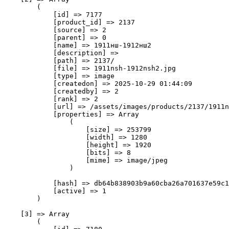
        (

            [id] => 7177

            [product_id] => 2137

            [source] => 2

            [parent] => 0

            [name] => 1911нш-1912нш2

            [description] => 

            [path] => 2137/

            [file] => 1911nsh-1912nsh2.jpg

            [type] => image

            [createdon] => 2025-10-29 01:44:09

            [createdby] => 2

            [rank] => 2

            [url] => /assets/images/products/2137/1911n
            [properties] => Array

                (

                    [size] => 253799

                    [width] => 1280

                    [height] => 1920

                    [bits] => 8

                    [mime] => image/jpeg

                )

            [hash] => db64b838903b9a60cba26a701637e59c1
            [active] => 1

        )

    [3] => Array

        (
