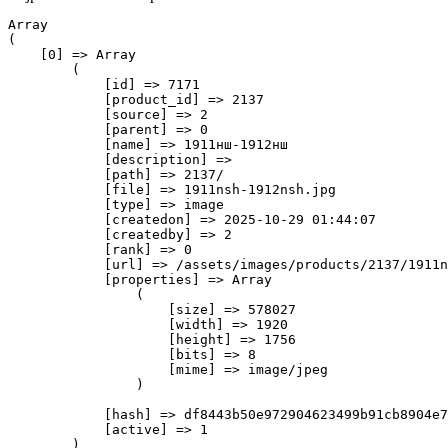
Array

(

    [0] => Array

        (

            [id] => 7171

            [product_id] => 2137

            [source] => 2

            [parent] => 0

            [name] => 1911нш-1912нш

            [description] => 

            [path] => 2137/

            [file] => 1911nsh-1912nsh.jpg

            [type] => image

            [createdon] => 2025-10-29 01:44:07

            [createdby] => 2

            [rank] => 0

            [url] => /assets/images/products/2137/1911n
            [properties] => Array

                (

                    [size] => 578027

                    [width] => 1920

                    [height] => 1756

                    [bits] => 8

                    [mime] => image/jpeg

                )

            [hash] => df8443b50e972904623499b91cb8904e7
            [active] => 1

        )
