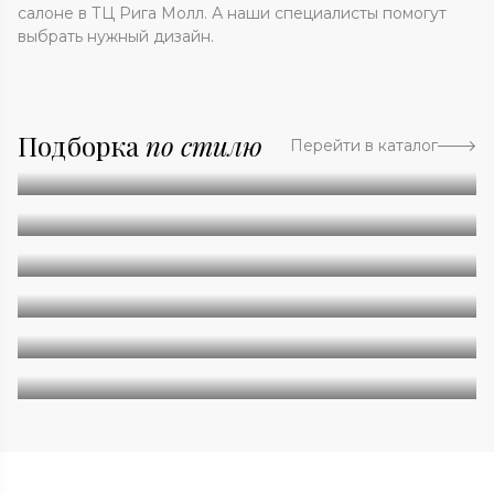
салоне в ТЦ Рига Молл. А наши специалисты помогут
выбрать нужный дизайн.
Подборка
по стилю
Перейти в каталог
Абстракция
Однотонные
Геометрия
Классические
Современные
Дизайнерские