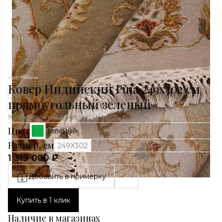
Арт. 1466нш
Ковер Индийский Puja 249x302 см
прямоугольный зеленый
Ковры ручной работы , Шерсть и Шелк
Цвет
Зеленый
Размер, см
249X302
1 319 000 ₽
Добавить в примерку
Купить в 1 клик
Наличие в магазинах