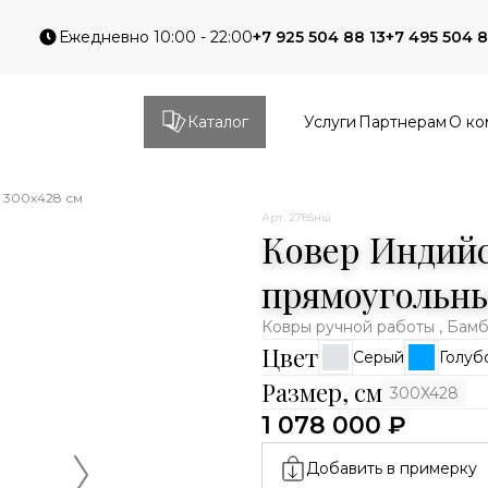
Ежедневно 10:00 - 22:00
+7 925 504 88 13
+7 495 504 8
Каталог
Услуги
Партнерам
О ко
 300x428 см
Арт. 2785нш
Ковер Индийс
прямоугольны
Ковры ручной работы , Бам
Цвет
Серый
Голуб
Размер, см
300X428
1 078 000 ₽
Добавить в примерку