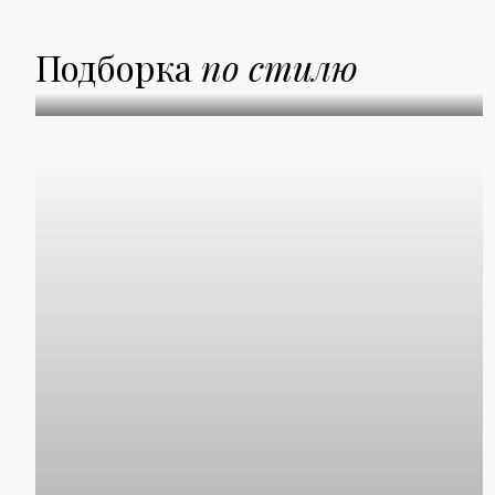
Подборка
по стилю
Абстракция