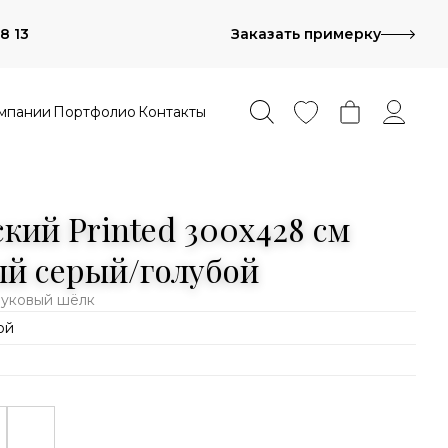
8 13
Заказать примерку
мпании
Портфолио
Контакты
кий Printed 300x428 см
й серый/голубой
буковый шёлк
ой