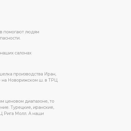
ов помогают людям
пасности.
 наших салонах
шелка производства Иран,
е на Новорижском ш. в ТРЦ
ом ценовом диапазоне, то
ие. Турецкие, иранские,
Ц Рига Молл. А наши