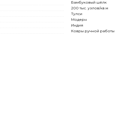
Бамбуковый шёлк
200 тыс. узлов/кв.м
Тулси
Модерн
Индия
Ковры ручной работы