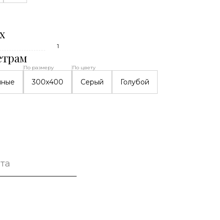
х
1
етрам
По размеру
По цвету
нные
300x400
Серый
Голубой
та