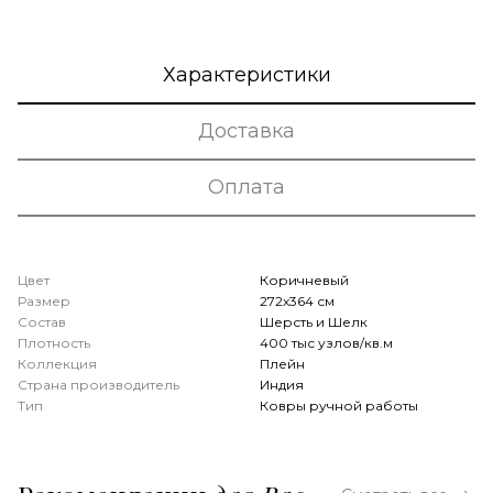
Характеристики
Доставка
Оплата
Цвет
Коричневый
Размер
272x364 см
Состав
Шерсть и Шелк
Плотность
400 тыс узлов/кв.м
Коллекция
Плейн
Страна производитель
Индия
Тип
Ковры ручной работы