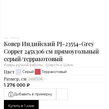
Арт. 2534нш
Ковер Индийский PJ-23554-Grey
Copper 245x306 см прямоугольный
серый/терракотовый
Ковры ручной работы , Шерсть и Шелк
Цвет
Серый
Терракотовый
Размер, см
245X306
1 276 000 ₽
Добавить в примерку
Купить в 1 клик