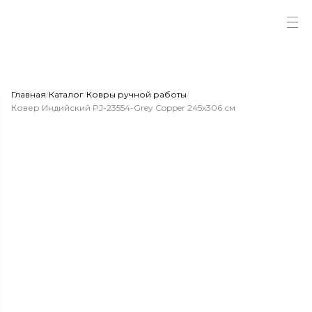
Главная
/
Каталог
/
Ковры ручной работы
/
Ковер Индийский PJ-23554-Grey Copper 245x306 см