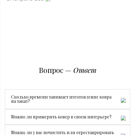
Вопрос —
Ответ
Сколько времени занимает изготовление ковра
на заказ?
Все зависит от размера, сложности рисунка и страны
Можно ли примерить ковер в своем интерьере?
производства. В среднем изготовление занимает от 3
месяцев.
Да, конечно. Мы бесплатно привезем ковер на
Можно ли у вас почистить или отреставрировать
примерку, чтобы вы могли посмотреть, как он будет