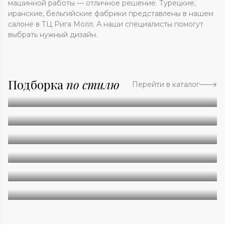
машинной работы — отличное решение. Турецкие,
иранские, бельгийские фабрики представлены в нашем
салоне в ТЦ Рига Молл. А наши специалисты помогут
выбрать нужный дизайн.
Подборка
по стилю
Перейти в каталог
Абстракция
Однотонные
Геометрия
Классические
Современные
Дизайнерские