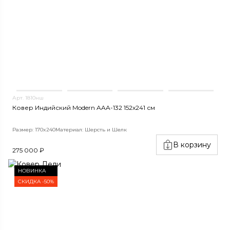
Арт. 1810нш
Ковер Индийский Modern AAA-132 152x241 см
Размер: 170x240
Материал: Шерсть и Шелк
В корзину
275 000 ₽
НОВИНКА
СКИДКА -50%