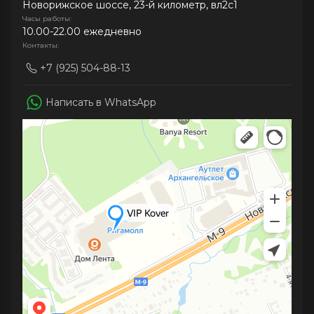
Новорижское шоссе, 23-й километр, вл2с1
Часы работы:
10.00-22.00 ежедневно
Контакты:
+7 (925) 504-88-13
Написать в WhatsApp