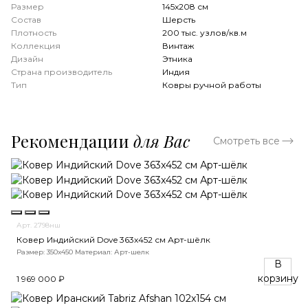
Размер
145x208 см
Состав
Шерсть
Плотность
200 тыс. узлов/кв.м
Коллекция
Винтаж
Дизайн
Этника
Страна производитель
Индия
Тип
Ковры ручной работы
Рекомендации
для Вас
Смотреть все
Арт. 2798нш
Ковер Индийский Dove 363x452 см Арт-шёлк
Размер: 350х450
Материал: Арт-шелк
В
корзину
1 969 000 ₽