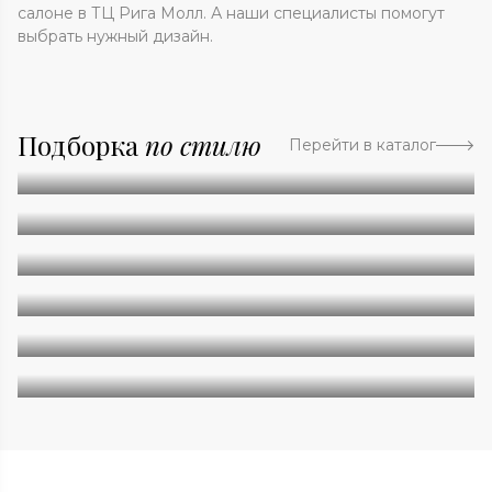
салоне в ТЦ Рига Молл. А наши специалисты помогут
выбрать нужный дизайн.
Подборка
по стилю
Перейти в каталог
Абстракция
Однотонные
Геометрия
Классические
Современные
Дизайнерские