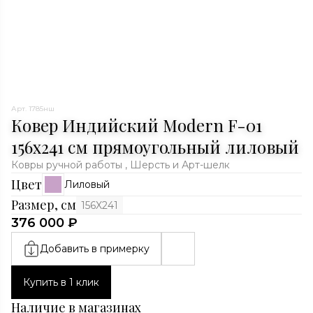
Арт. 1785нш
Ковер Индийский Modern F-01
156x241 см прямоугольный лиловый
Ковры ручной работы , Шерсть и Арт-шелк
Цвет
Лиловый
Размер, см
156X241
376 000 ₽
Добавить в примерку
Купить в 1 клик
Наличие в магазинах