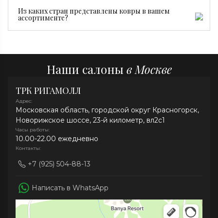
ковры производятся серийно и стоят дешевле.
Достаточно регулярной сухой чистки, пылесоса без
Из каких стран представлены ковры в вашем
турбощетки и средств без хлора. При необходимости
ассортименте?
рекомендуем профессиональную химчистку.
В нашей коллекции представлены ковры из Ирана,
Индии, Афганистана, Непала и Китая.
Наши салоны
в Москве
ТРК РИГАМОЛЛ
Адрес:
Московская область, городской округ Красногорск,
Новорижское шоссе, 23-й километр, вл2с1
Часы работы:
10.00-22.00 ежедневно
Контакты:
+7 (925) 504-88-13
Написать в WhatsApp