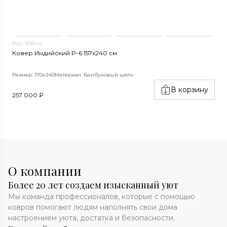
Арт. 1696нш
А
Ковер Индийский P-6 157x240 см
К
Размер: 170x240
Материал: Бамбуковый шёлк
Р
В корзину
257 000 ₽
3
О компании
Более 20 лет создаем изысканный уют
Мы команда профессионалов, которые с помощью
ковров помогают людям наполнять свои дома
настроением уюта, достатка и безопасности.