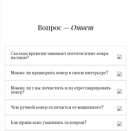
Вопрос —
Ответ
Сколько времени занимает изготовление ковра
на заказ?
Все зависит от размера, сложности рисунка и страны
Можно ли примерить ковер в своем интерьере?
производства. В среднем изготовление занимает от 3
месяцев.
Да, конечно. Мы бесплатно привезем ковер на
Можно ли у вас почистить или отреставрировать
примерку, чтобы вы могли посмотреть, как он будет
ковер?
смотреться именно у вас.
Да. У нас есть собственный специалист по чистке и
Чем ручной ковер отличается от машинного?
реставрации ковров.
Ручной ковер создается мастерами вручную, поэтому
Как правильно ухаживать за ковром?
он долговечнее, ценнее и уникален. Машинные