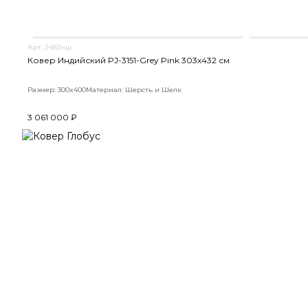
Арт. 2483нш
Ковер Индийский PJ-3151-Grey Pink 303x432 см
Размер: 300x400
Материал: Шерсть и Шелк
3 061 000 ₽