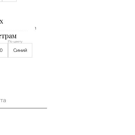
х
1
етрам
По цвету
0
Синий
та