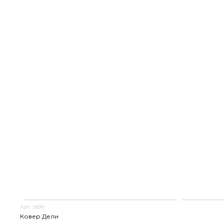
Арт. 2838
Ковер Дели