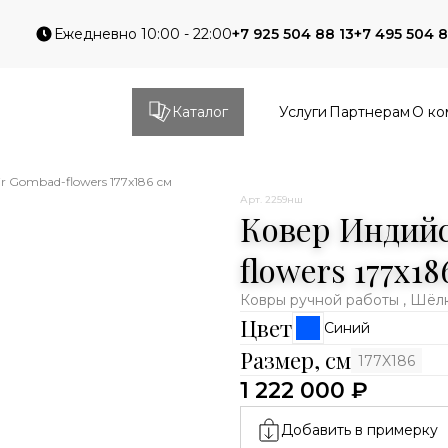
Ежедневно 10:00 - 22:00
+7 925 504 88 13
+7 495 504 8
Каталог
Услуги
Партнерам
О ко
 Gombad-flowers 177x186 см
Арт. 2259нш
Ковер Индий
flowers 177x1
Ковры ручной работы , Шёл
Цвет
Синий
Размер, см
177X186
1 222 000 ₽
Добавить в примерку