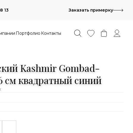
8 13
Заказать примерку
мпании
Портфолио
Контакты
ский Kashmir Gombad-
86 см квадратный синий
к