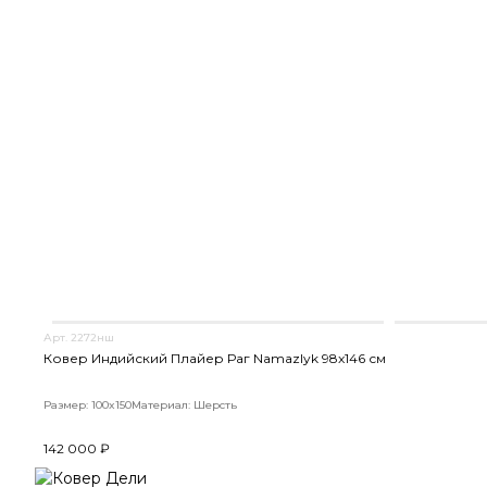
Арт. 2272нш
Ковер Индийский Плайер Раг Namazlyk 98x146 см
Размер: 100x150
Материал: Шерсть
142 000 ₽