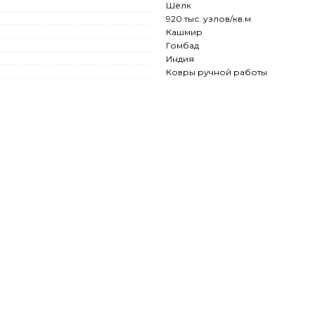
Шёлк
920 тыс. узлов/кв.м
Кашмир
Гомбад
Индия
Ковры ручной работы