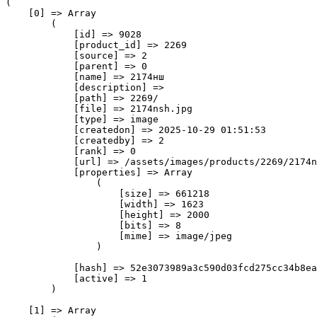
(

    [0] => Array

        (

            [id] => 9028

            [product_id] => 2269

            [source] => 2

            [parent] => 0

            [name] => 2174нш

            [description] => 

            [path] => 2269/

            [file] => 2174nsh.jpg

            [type] => image

            [createdon] => 2025-10-29 01:51:53

            [createdby] => 2

            [rank] => 0

            [url] => /assets/images/products/2269/2174n
            [properties] => Array

                (

                    [size] => 661218

                    [width] => 1623

                    [height] => 2000

                    [bits] => 8

                    [mime] => image/jpeg

                )

            [hash] => 52e3073989a3c590d03fcd275cc34b8ea
            [active] => 1

        )

    [1] => Array
