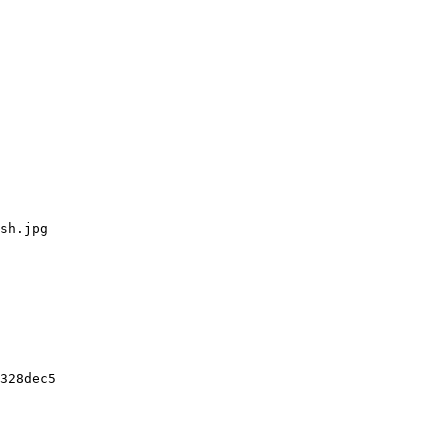
sh.jpg

328dec5
