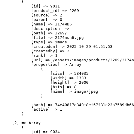
        (

            [id] => 9031

            [product_id] => 2269

            [source] => 2

            [parent] => 0

            [name] => 2174нш6

            [description] => 

            [path] => 2269/

            [file] => 2174nsh6.jpg

            [type] => image

            [createdon] => 2025-10-29 01:51:53

            [createdby] => 2

            [rank] => 1

            [url] => /assets/images/products/2269/2174n
            [properties] => Array

                (

                    [size] => 534035

                    [width] => 1333

                    [height] => 2000

                    [bits] => 8

                    [mime] => image/jpeg

                )

            [hash] => 74e40817a340f8ef67f31e23a7589db66
            [active] => 1

        )

    [2] => Array

        (

            [id] => 9034
