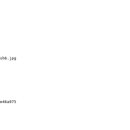
sh6.jpg

e46a975
