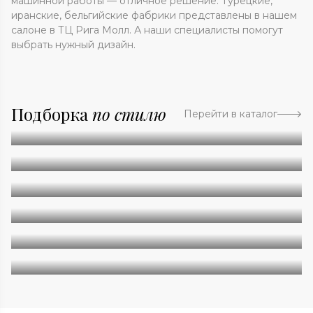
машинной работы — отличное решение. Турецкие,
иранские, бельгийские фабрики представлены в нашем
салоне в ТЦ Рига Молл. А наши специалисты помогут
выбрать нужный дизайн.
Подборка
по стилю
Перейти в каталог
Абстракция
Однотонные
Геометрия
Классические
Современные
Дизайнерские