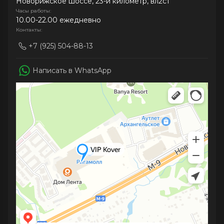
Новорижское шоссе, 23-й километр, вл2с1
Часы работы:
10.00-22.00 ежедневно
Контакты:
+7 (925) 504-88-13
Написать в WhatsApp