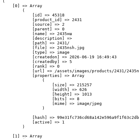
(

    [0] => Array

        (

            [id] => 45318

            [product_id] => 2431

            [source] => 2

            [parent] => 0

            [name] => 2435нш

            [description] => 

            [path] => 2431/

            [file] => 2435nsh.jpg

            [type] => image

            [createdon] => 2026-06-19 16:49:43

            [createdby] => 5

            [rank] => 0

            [url] => /assets/images/products/2431/2435n
            [properties] => Array

                (

                    [size] => 215257

                    [width] => 626

                    [height] => 1013

                    [bits] => 8

                    [mime] => image/jpeg

                )

            [hash] => 99e31fc736cd68a142e596a9f1f63c2db
            [active] => 1

        )

    [1] => Array
