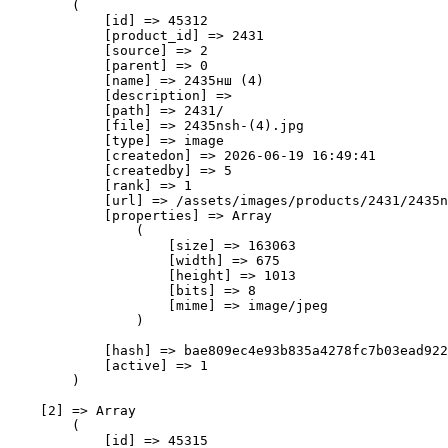
        (

            [id] => 45312

            [product_id] => 2431

            [source] => 2

            [parent] => 0

            [name] => 2435нш (4)

            [description] => 

            [path] => 2431/

            [file] => 2435nsh-(4).jpg

            [type] => image

            [createdon] => 2026-06-19 16:49:41

            [createdby] => 5

            [rank] => 1

            [url] => /assets/images/products/2431/2435n
            [properties] => Array

                (

                    [size] => 163063

                    [width] => 675

                    [height] => 1013

                    [bits] => 8

                    [mime] => image/jpeg

                )

            [hash] => bae809ec4e93b835a4278fc7b03ead922
            [active] => 1

        )

    [2] => Array

        (

            [id] => 45315
