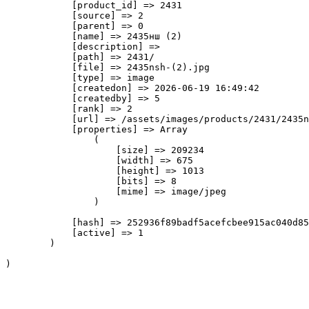
            [product_id] => 2431

            [source] => 2

            [parent] => 0

            [name] => 2435нш (2)

            [description] => 

            [path] => 2431/

            [file] => 2435nsh-(2).jpg

            [type] => image

            [createdon] => 2026-06-19 16:49:42

            [createdby] => 5

            [rank] => 2

            [url] => /assets/images/products/2431/2435n
            [properties] => Array

                (

                    [size] => 209234

                    [width] => 675

                    [height] => 1013

                    [bits] => 8

                    [mime] => image/jpeg

                )

            [hash] => 252936f89badf5acefcbee915ac040d85
            [active] => 1

        )
