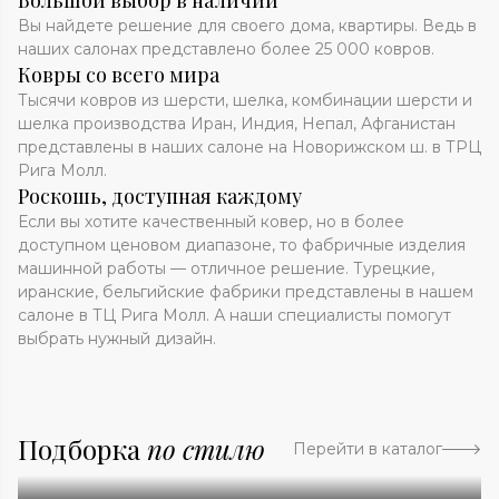
Большой выбор в наличии
Вы найдете решение для своего дома, квартиры. Ведь в
наших салонах представлено более 25 000 ковров.
Ковры со всего мира
Тысячи ковров из шерсти, шелка, комбинации шерсти и
шелка производства Иран, Индия, Непал, Афганистан
представлены в наших салоне на Новорижском ш. в ТРЦ
Рига Молл.
Роскошь, доступная каждому
Если вы хотите качественный ковер, но в более
доступном ценовом диапазоне, то фабричные изделия
машинной работы — отличное решение. Турецкие,
иранские, бельгийские фабрики представлены в нашем
салоне в ТЦ Рига Молл. А наши специалисты помогут
выбрать нужный дизайн.
Подборка
по стилю
Перейти в каталог
Абстракция