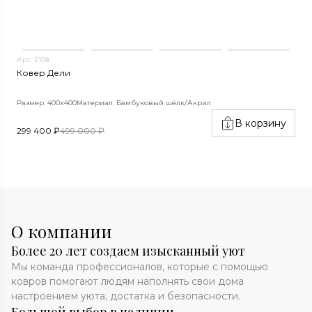
Арт. 2108
А
Ковер Дели
К
Размер: 400x400
Материал: Бамбуковый шёлк/Акрил
Р
В корзину
299 400 ₽
499 000 ₽
2
О компании
Более 20 лет создаем изысканный уют
Мы команда профессионалов, которые с помощью
ковров помогают людям наполнять свои дома
настроением уюта, достатка и безопасности.