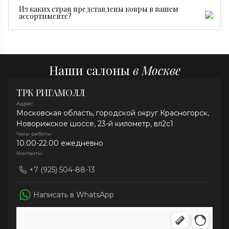
Достаточно регулярной сухой чистки, пылесоса без
Из каких стран представлены ковры в вашем
турбощетки и средств без хлора. При необходимости
ассортименте?
рекомендуем профессиональную химчистку.
В нашей коллекции представлены ковры из Ирана,
Индии, Афганистана, Непала и Китая.
Наши салоны
в Москве
ТРК РИГАМОЛЛ
Адрес:
Московская область, городской округ Красногорск,
Новорижское шоссе, 23-й километр, вл2с1
Часы работы:
10.00-22.00 ежедневно
Контакты:
+7 (925) 504-88-13
Написать в WhatsApp