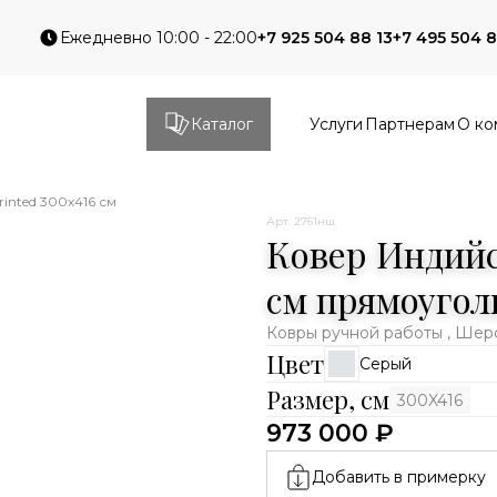
Ежедневно 10:00 - 22:00
+7 925 504 88 13
+7 495 504 8
Каталог
Услуги
Партнерам
О ко
inted 300x416 см
Арт. 2761нш
Ковер Индийс
см прямоугол
Ковры ручной работы , Шер
Цвет
Серый
Размер, см
300X416
973 000 ₽
Добавить в примерку