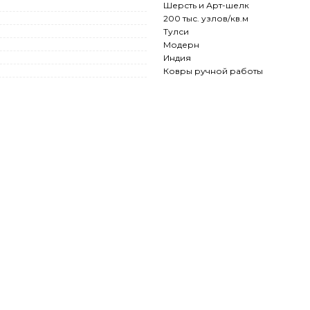
Шерсть и Арт-шелк
200 тыс. узлов/кв.м
Тулси
Модерн
Индия
Ковры ручной работы