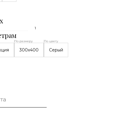
х
1
етрам
По размеру
По цвету
кция
300x400
Серый
та