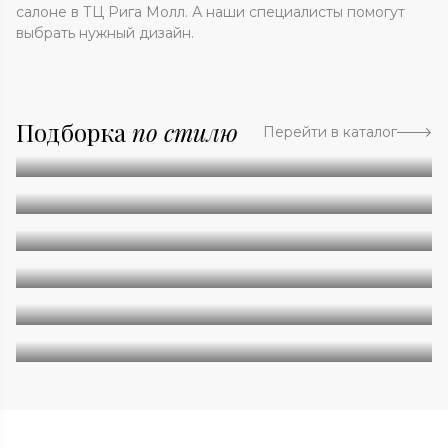
салоне в ТЦ Рига Молл. А наши специалисты помогут
выбрать нужный дизайн.
Подборка
по стилю
Перейти в каталог
Абстракция
Однотонные
Геометрия
Классические
Современные
Дизайнерские