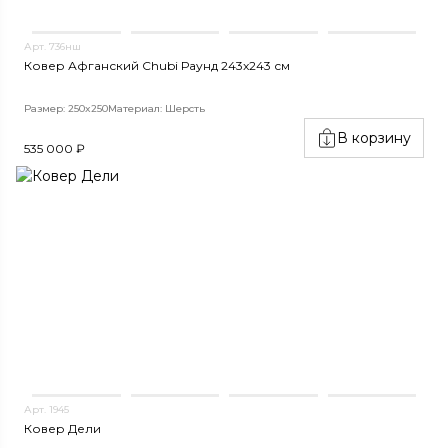
Арт. 736нш
Ковер Афганский Chubi Раунд 243x243 см
Размер: 250x250
Материал: Шерсть
В корзину
535 000 ₽
Арт. 1945
Ковер Дели