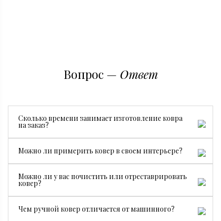
Вопрос —
Ответ
Сколько времени занимает изготовление ковра
на заказ?
Все зависит от размера, сложности рисунка и страны
Можно ли примерить ковер в своем интерьере?
производства. В среднем изготовление занимает от 3
месяцев.
Да, конечно. Мы бесплатно привезем ковер на
Можно ли у вас почистить или отреставрировать
примерку, чтобы вы могли посмотреть, как он будет
ковер?
смотреться именно у вас.
Да. У нас есть собственный специалист по чистке и
Чем ручной ковер отличается от машинного?
реставрации ковров.