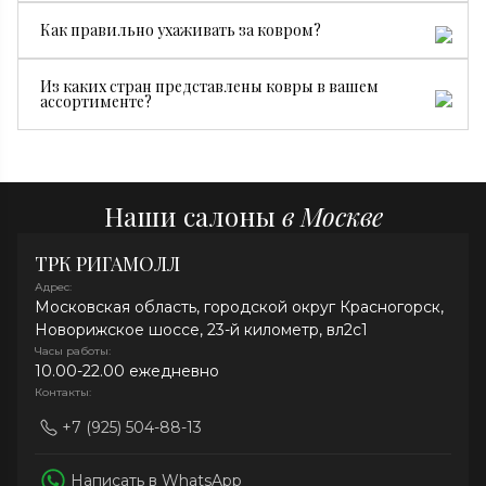
Ручной ковер создается мастерами вручную, поэтому
Как правильно ухаживать за ковром?
он долговечнее, ценнее и уникален. Машинные
ковры производятся серийно и стоят дешевле.
Достаточно регулярной сухой чистки, пылесоса без
Из каких стран представлены ковры в вашем
турбощетки и средств без хлора. При необходимости
ассортименте?
рекомендуем профессиональную химчистку.
В нашей коллекции представлены ковры из Ирана,
Индии, Афганистана, Непала и Китая.
Наши салоны
в Москве
ТРК РИГАМОЛЛ
Адрес:
Московская область, городской округ Красногорск,
Новорижское шоссе, 23-й километр, вл2с1
Часы работы:
10.00-22.00 ежедневно
Контакты:
+7 (925) 504-88-13
Написать в WhatsApp