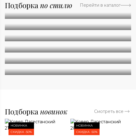
Подборка
по стилю
Перейти в каталог
Абстракция
Однотонные
Геометрия
Классические
Современные
Дизайнерские
Подборка
новинок
Смотреть все
НОВИНКА
НОВИНКА
СКИДКА -50%
СКИДКА -50%