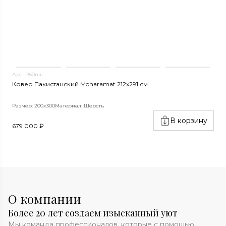
Арт. 1360нш
А
Ковер Пакистанский Moharamat 212x291 см
К
Размер: 200x300
Материал: Шерсть
Р
В корзину
679 000 ₽
5
О компании
Более 20 лет создаем изысканный уют
Мы команда профессионалов, которые с помощью