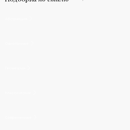
Абстракция
Однотонные
Геометрия
Классические
Современные