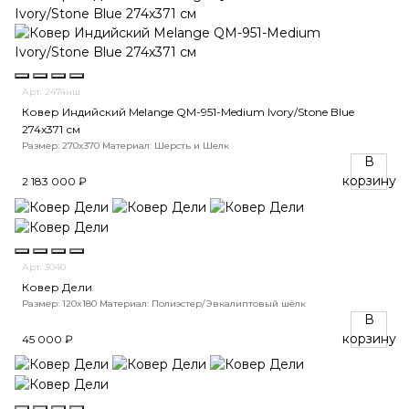
Арт. 2474нш
Ковер Индийский Melange QM-951-Medium Ivory/Stone Blue
274x371 см
Размер: 270x370
Материал: Шерсть и Шелк
В
корзину
2 183 000 ₽
Арт. 3040
Ковер Дели
Размер: 120x180
Материал: Полиэстер/Эвкалиптовый шёлк
В
корзину
45 000 ₽