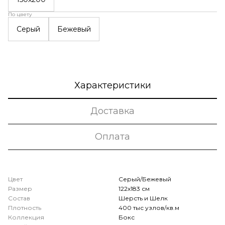
По цвету
Серый
Бежевый
Характеристики
Доставка
Оплата
Цвет
Серый/Бежевый
Размер
122x183 см
Состав
Шерсть и Шелк
Плотность
400 тыс узлов/кв.м
Коллекция
Бокс