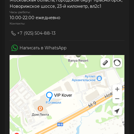
Московская область, городской округ Красногорск,
Новорижское шоссе, 23-й километр, вл2с1
Часы работы:
10.00-22.00 ежедневно
Контакты:
+7 (925) 504-88-13
Написать в WhatsApp