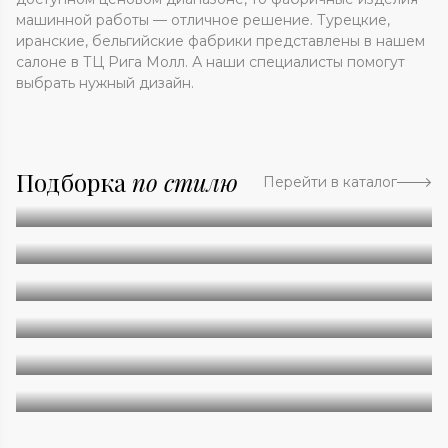
машинной работы — отличное решение. Турецкие,
иранские, бельгийские фабрики представлены в нашем
салоне в ТЦ Рига Молл. А наши специалисты помогут
выбрать нужный дизайн.
Подборка
по стилю
Перейти в каталог
Абстракция
Однотонные
Геометрия
Классические
Современные
Дизайнерские