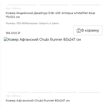
Арт. 2546нш
Ковер Индийский Джайпур ESK-439-Antiqua white/Perl blue
79x124 см
Размер: 100x150
Материал: Шерсть и Шелк
В корзину
136 000 ₽
Арт. 1320нш
Ковер Афганский Chubi Runner 83x247 см