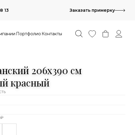
8 13
Заказать примерку
мпании
Портфолио
Контакты
анский 206x390 см
ый красный
сть
 ₽