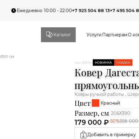
Ежедневно 10:00 - 22:00
+7 925 504 88 13
+7 495 504 8
Каталог
Услуги
Партнерам
О ко
x390 см
Арт. 3049тн
НОВИНКА
СКИДКА
Ковер Дагест
прямоугольн
Ковры ручной работы , Шер
Цвет
Красный
Размер, см
206X390
179 000 ₽
-50%
358 000
Добавить в примерку