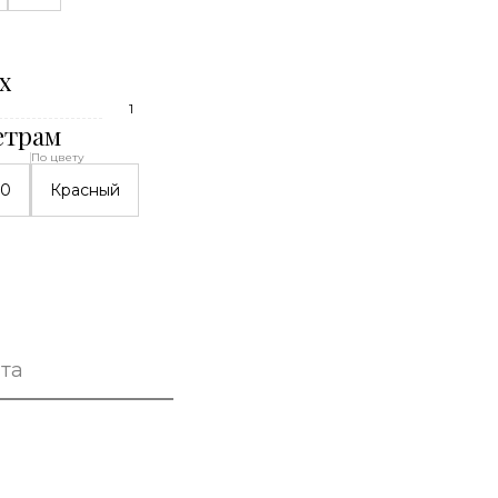
х
1
етрам
По цвету
00
Красный
та