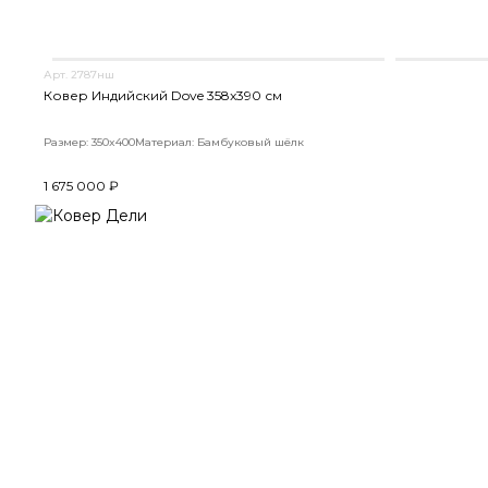
Арт. 2787нш
Ковер Индийский Dove 358x390 см
Размер: 350x400
Материал: Бамбуковый шёлк
1 675 000 ₽