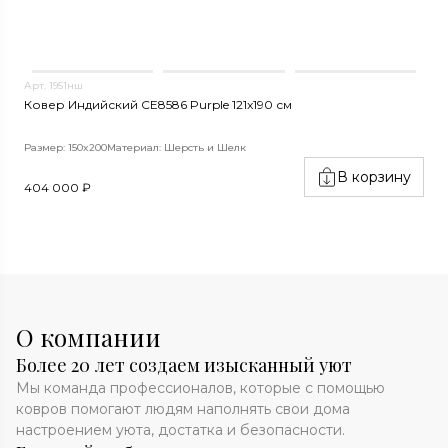
Арт. 1951нш
А
Ковер Индийский CE8586 Purple 121x190 см
К
Размер: 150x200
Материал: Шерсть и Шелк
Р
В корзину
404 000 ₽
1
О компании
Более 20 лет создаем изысканный уют
Мы команда профессионалов, которые с помощью
ковров помогают людям наполнять свои дома
настроением уюта, достатка и безопасности.