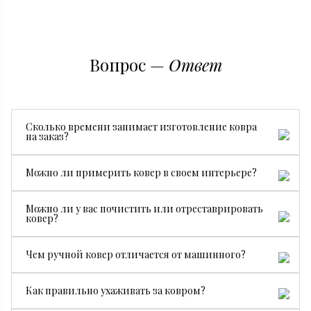
Вопрос —
Ответ
Сколько времени занимает изготовление ковра
на заказ?
Все зависит от размера, сложности рисунка и страны
Можно ли примерить ковер в своем интерьере?
производства. В среднем изготовление занимает от 3
месяцев.
Да, конечно. Мы бесплатно привезем ковер на
Можно ли у вас почистить или отреставрировать
примерку, чтобы вы могли посмотреть, как он будет
ковер?
смотреться именно у вас.
Да. У нас есть собственный специалист по чистке и
Чем ручной ковер отличается от машинного?
реставрации ковров.
Ручной ковер создается мастерами вручную, поэтому
Как правильно ухаживать за ковром?
он долговечнее, ценнее и уникален. Машинные