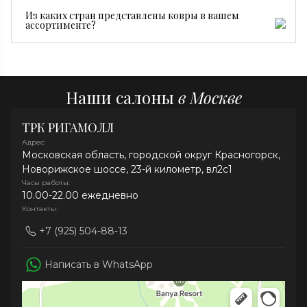
ковры производятся серийно и стоят дешевле.
Достаточно регулярной сухой чистки, пылесоса без
Из каких стран представлены ковры в вашем
турбощетки и средств без хлора. При необходимости
ассортименте?
рекомендуем профессиональную химчистку.
В нашей коллекции представлены ковры из Ирана,
Индии, Афганистана, Непала и Китая.
Наши салоны
в Москве
ТРК РИГАМОЛЛ
Адрес:
Московская область, городской округ Красногорск,
Новорижское шоссе, 23-й километр, вл2с1
Часы работы:
10.00-22.00 ежедневно
Контакты:
+7 (925) 504-88-13
Написать в WhatsApp