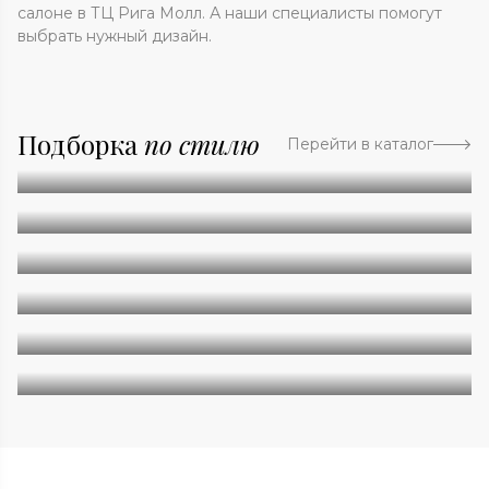
салоне в ТЦ Рига Молл. А наши специалисты помогут
выбрать нужный дизайн.
Подборка
по стилю
Перейти в каталог
Абстракция
Однотонные
Геометрия
Классические
Современные
Дизайнерские