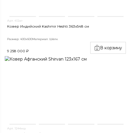
Арт. 412ат
Ковер Индийский Kashmir Heshti 363x548 см
Размер: 400x600
Материал: Шёлк
В корзину
9 258 000 ₽
Арт. 1244нш