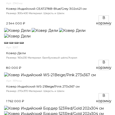
Арт. 2342нш
Ковер Индийский CEA7278B-Blue/Grey 302x421 см
Размер: 300x400
Материал: Шерсть и Шелк
В
корзину
2 544 000 ₽
Арт. 3267
Ковер Дели
Размер: 160х230
Материал: Бамбуковый шёлк/Акрил
В
корзину
80 000 ₽
Арт. 1974нш
Ковер Индийский WS-21Beige/Pink 273x367 см
Размер: 270x370
Материал: Шерсть и Шелк
В
корзину
1 762 000 ₽