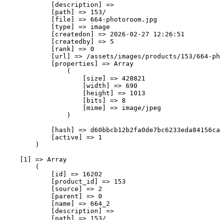
            [description] => 

            [path] => 153/

            [file] => 664-photoroom.jpg

            [type] => image

            [createdon] => 2026-02-27 12:26:51

            [createdby] => 5

            [rank] => 0

            [url] => /assets/images/products/153/664-ph
            [properties] => Array

                (

                    [size] => 428821

                    [width] => 690

                    [height] => 1013

                    [bits] => 8

                    [mime] => image/jpeg

                )

            [hash] => d60bbcb12b2fa0de7bc6233eda84156ca
            [active] => 1

        )

    [1] => Array

        (

            [id] => 16202

            [product_id] => 153

            [source] => 2

            [parent] => 0

            [name] => 664_2

            [description] => 

            [path] => 153/
