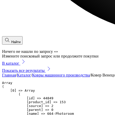
Найти
Ничего не нашли по запросу
«
»
Измените поисковый запрос или продолжите покупки
В каталог
Показать все результаты
Главная
/
Каталог
/
Ковры машинного производства
/
Ковер Венец
Array

(

    [0] => Array

        (

            [id] => 44849

            [product_id] => 153

            [source] => 2

            [parent] => 0

            [name] => 664-Photoroom
