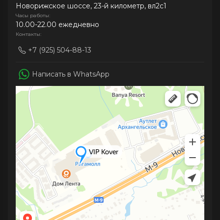
Новорижское шоссе, 23-й километр, вл2с1
Часы работы:
10.00-22.00 ежедневно
Контакты:
+7 (925) 504-88-13
Написать в WhatsApp