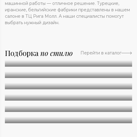
машинной работы — отличное решение. Турецкие,
иранские, бельгийские фабрики представлены в нашем
салоне в ТЦ Рига Молл. А наши специалисты помогут
выбрать нужный дизайн.
Подборка
по стилю
Перейти в каталог
Абстракция
Однотонные
Геометрия
Классические
Современные
Дизайнерские