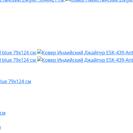
lue 79x124 см
м