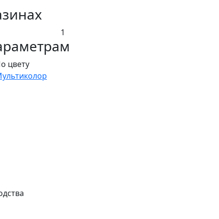
азинах
1
араметрам
о цвету
ультиколор
одства