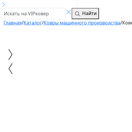
Найти
Главная
/
Каталог
/
Ковры машинного производства
/
Ков