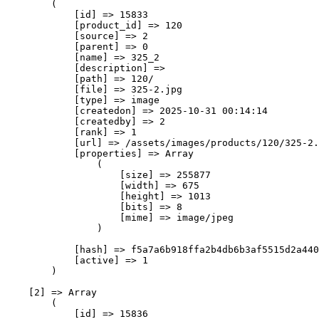
        (

            [id] => 15833

            [product_id] => 120

            [source] => 2

            [parent] => 0

            [name] => 325_2

            [description] => 

            [path] => 120/

            [file] => 325-2.jpg

            [type] => image

            [createdon] => 2025-10-31 00:14:14

            [createdby] => 2

            [rank] => 1

            [url] => /assets/images/products/120/325-2.
            [properties] => Array

                (

                    [size] => 255877

                    [width] => 675

                    [height] => 1013

                    [bits] => 8

                    [mime] => image/jpeg

                )

            [hash] => f5a7a6b918ffa2b4db6b3af5515d2a440
            [active] => 1

        )

    [2] => Array

        (

            [id] => 15836
