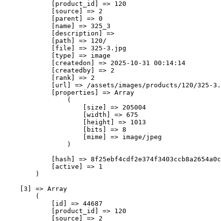
            [product_id] => 120

            [source] => 2

            [parent] => 0

            [name] => 325_3

            [description] => 

            [path] => 120/

            [file] => 325-3.jpg

            [type] => image

            [createdon] => 2025-10-31 00:14:14

            [createdby] => 2

            [rank] => 2

            [url] => /assets/images/products/120/325-3.
            [properties] => Array

                (

                    [size] => 205004

                    [width] => 675

                    [height] => 1013

                    [bits] => 8

                    [mime] => image/jpeg

                )

            [hash] => 8f25ebf4cdf2e374f3403ccb8a2654a0c
            [active] => 1

        )

    [3] => Array

        (

            [id] => 44687

            [product_id] => 120

            [source] => 2
