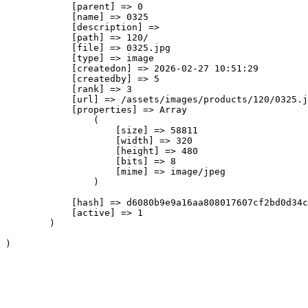
            [parent] => 0

            [name] => 0325

            [description] => 

            [path] => 120/

            [file] => 0325.jpg

            [type] => image

            [createdon] => 2026-02-27 10:51:29

            [createdby] => 5

            [rank] => 3

            [url] => /assets/images/products/120/0325.j
            [properties] => Array

                (

                    [size] => 58811

                    [width] => 320

                    [height] => 480

                    [bits] => 8

                    [mime] => image/jpeg

                )

            [hash] => d6080b9e9a16aa808017607cf2bd0d34c
            [active] => 1

        )
