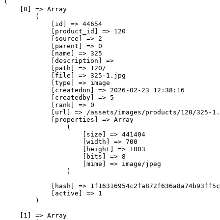
(

    [0] => Array

        (

            [id] => 44654

            [product_id] => 120

            [source] => 2

            [parent] => 0

            [name] => 325

            [description] => 

            [path] => 120/

            [file] => 325-1.jpg

            [type] => image

            [createdon] => 2026-02-23 12:38:16

            [createdby] => 5

            [rank] => 0

            [url] => /assets/images/products/120/325-1.
            [properties] => Array

                (

                    [size] => 441404

                    [width] => 700

                    [height] => 1003

                    [bits] => 8

                    [mime] => image/jpeg

                )

            [hash] => 1f16316954c2fa872f636a8a74b93ff5c
            [active] => 1

        )

    [1] => Array
