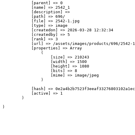
            [parent] => 0

            [name] => 2542_1

            [description] => 

            [path] => 696/

            [file] => 2542-1.jpg

            [type] => image

            [createdon] => 2026-03-28 12:32:34

            [createdby] => 5

            [rank] => 3

            [url] => /assets/images/products/696/2542-1
            [properties] => Array

                (

                    [size] => 210243

                    [width] => 1500

                    [height] => 1080

                    [bits] => 8

                    [mime] => image/jpeg

                )

            [hash] => 0e2a4b2b7523f3eeaf33276803102a1ec
            [active] => 1

        )
