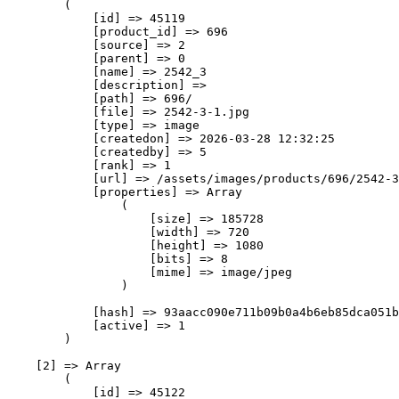
        (

            [id] => 45119

            [product_id] => 696

            [source] => 2

            [parent] => 0

            [name] => 2542_3

            [description] => 

            [path] => 696/

            [file] => 2542-3-1.jpg

            [type] => image

            [createdon] => 2026-03-28 12:32:25

            [createdby] => 5

            [rank] => 1

            [url] => /assets/images/products/696/2542-3
            [properties] => Array

                (

                    [size] => 185728

                    [width] => 720

                    [height] => 1080

                    [bits] => 8

                    [mime] => image/jpeg

                )

            [hash] => 93aacc090e711b09b0a4b6eb85dca051b
            [active] => 1

        )

    [2] => Array

        (

            [id] => 45122
