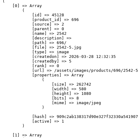
(

    [0] => Array

        (

            [id] => 45128

            [product_id] => 696

            [source] => 2

            [parent] => 0

            [name] => 2542

            [description] => 

            [path] => 696/

            [file] => 2542-5.jpg

            [type] => image

            [createdon] => 2026-03-28 12:32:35

            [createdby] => 5

            [rank] => 0

            [url] => /assets/images/products/696/2542-5
            [properties] => Array

                (

                    [size] => 262742

                    [width] => 580

                    [height] => 1080

                    [bits] => 8

                    [mime] => image/jpeg

                )

            [hash] => 909c2ab138317d90e327f32330a541907
            [active] => 1

        )

    [1] => Array
