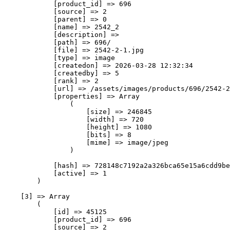
            [product_id] => 696

            [source] => 2

            [parent] => 0

            [name] => 2542_2

            [description] => 

            [path] => 696/

            [file] => 2542-2-1.jpg

            [type] => image

            [createdon] => 2026-03-28 12:32:34

            [createdby] => 5

            [rank] => 2

            [url] => /assets/images/products/696/2542-2
            [properties] => Array

                (

                    [size] => 246845

                    [width] => 720

                    [height] => 1080

                    [bits] => 8

                    [mime] => image/jpeg

                )

            [hash] => 728148c7192a2a326bca65e15a6cdd9be
            [active] => 1

        )

    [3] => Array

        (

            [id] => 45125

            [product_id] => 696

            [source] => 2
